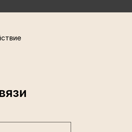
йствие
вязи