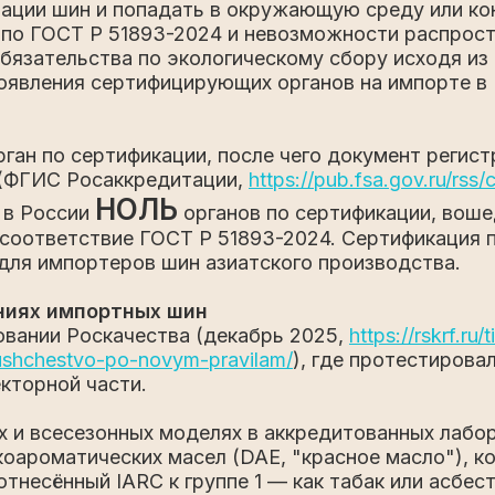
тации шин и попадать в окружающую среду или ко
по ГОСТ Р 51893-2024 и невозможности распростр
язательства по экологическому сбору исходя из 
появления сертифицирующих органов на импорте 
ган по сертификации, после чего документ регис
 (ФГИС Росаккредитации,
https://pub.fsa.gov.ru/rss/c
НОЛЬ
 в России
органов по сертификации, воше
 соответствие ГОСТ Р 51893-2024.
Сертификация п
для импортеров шин азиатского производства.
ниях импортных шин
вании Роскачества (декабрь 2025,
https://rskrf.ru
mushchestvo-po-novym-pravilam/
), где протестирова
кторной части.
их и всесезонных моделях в аккредитованных лаб
оароматических масел (DAE, "красное масло"), 
отнесённый IARC к группе 1 — как табак или асбест