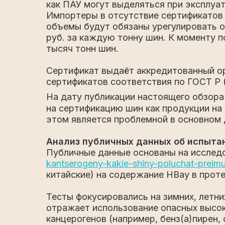
как ПАУ могут выделяться при эксплуа
Импортеры в отсутствие сертификатов 
объемы будут обязаны урегулировать об
руб. за каждую тонну шин. К моменту 
тысяч тонн шин.
Сертификат выдаёт аккредитованный ор
сертификатов соответствия по ГОСТ Р
На дату публикации настоящего обзора
на сертификацию шин как продукции на
этом является проблемной в основном 
Анализ публичных данных об испыта
Публичные данные основаны на исследо
kantserogeny-kakie-shiny-poluchat-prei
китайские) на содержание HBay в проте
Тесты фокусировались на зимних, летн
отражает использование опасных высок
канцерогенов (например, бенз(а)пирен, 