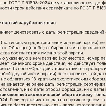
а по ГОСТ Р 51893-2024 не устанавливается, де-ф
ности (срок действия сертификата по ГОСТ Р 518
 партий зарубежных шин
инает действовать с даты регистрации сведений 
 (по типовым представителям или всей партии) не
нта. Образцы (пробы) отбираются и отправляютс
ьства соответствия именно этой партии.
ю указанную в нем партию (количество, номер парти
еет конечного срока действия, но действует тол
ается (в поле «Срок действия» ставится прочерк и
юбой другой части партии) не становится той дат
 не облагаться 18-кратным экологическим сбором
 начинается не ранее даты регистрации сертифик
готовления, ни с даты отбора образцов, ни с даты
 повышенный экологический сбор по всему тонн
024.
Если сертификат выдан на партию в целом, т
ента безотносительно даты ввоза, изготовления