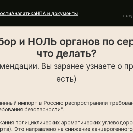
+ 7 800 505 
налитика
НПА и документы
ежедневно с 9:00 до
бор и НОЛЬ органов по се
что делать?
мендации. Вы заранее узнаете о п
есть)
 шиннный импорт в Россию распространили требов
ебования безопасности".
ания полициклических ароматических углеводород
арта). Это направлено на снижение канцерогенного