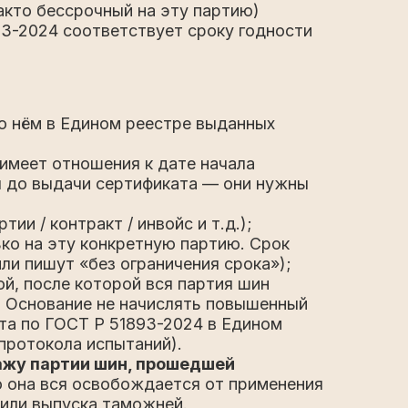
акто бессрочный на эту партию)
93-2024 соответствует сроку годности
о нём в Едином реестре выданных
 имеет отношения к дате начала
я до выдачи сертификата — они нужны
и / контракт / инвойс и т.д.);
ько на эту конкретную партию. Срок
ли пишут «без ограничения срока»);
ой, после которой вся партия шин
. Основание не начислять повышенный
ата по ГОСТ Р 51893-2024 в Едином
 протокола испытаний).
ажу партии шин, прошедшей
о она вся освобождается от применения
 или выпуска таможней.