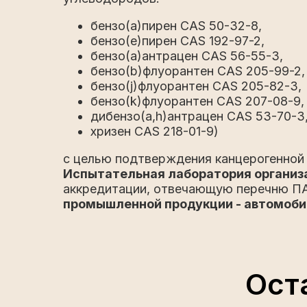
бензо(a)пирен CAS 50-32-8,
бензо(e)пирен CAS 192-97-2,
бензо(a)антрацен CAS 56-55-3,
бензо(b)флуорантен CAS 205-99-2,
бензо(j)флуорантен CAS 205-82-3,
бензо(k)флуорантен CAS 207-08-9,
дибензо(a,h)антрацен CAS 53-70-3
хризен CAS 218-01-9)
с целью подтверждения канцерогенной 
Испытательная лаборатория органи
аккредитации, отвечающую перечню ПА
промышленной продукции - автомоби
Ост